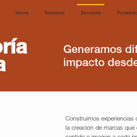
Home
Nosotros
Servicios
Portafoli
ría
Generamos dif
a
impacto desde
Construimos experiencias 
la creación de marcas que
sentido e imagen a cada 