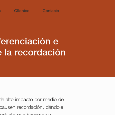
o
Clientes
Contacto
erenciación e
 la recordación
de alto impacto por medio de
 causen recordación, dándole
producto que hacemos y